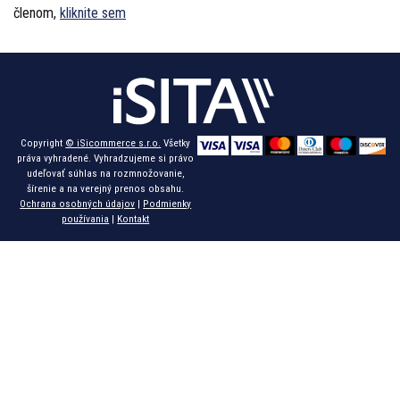
členom,
kliknite sem
Copyright
© iSicommerce s.r.o.
Všetky
práva vyhradené. Vyhradzujeme si právo
udeľovať súhlas na rozmnožovanie,
šírenie a na verejný prenos obsahu.
Ochrana osobných údajov
|
Podmienky
používania
|
Kontakt