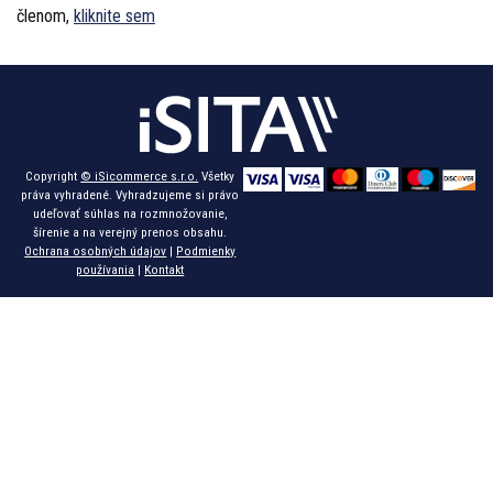
členom,
kliknite sem
Copyright
© iSicommerce s.r.o.
Všetky
práva vyhradené. Vyhradzujeme si právo
udeľovať súhlas na rozmnožovanie,
šírenie a na verejný prenos obsahu.
Ochrana osobných údajov
|
Podmienky
používania
|
Kontakt