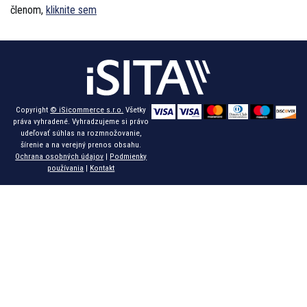
členom,
kliknite sem
Copyright
© iSicommerce s.r.o.
Všetky
práva vyhradené. Vyhradzujeme si právo
udeľovať súhlas na rozmnožovanie,
šírenie a na verejný prenos obsahu.
Ochrana osobných údajov
|
Podmienky
používania
|
Kontakt