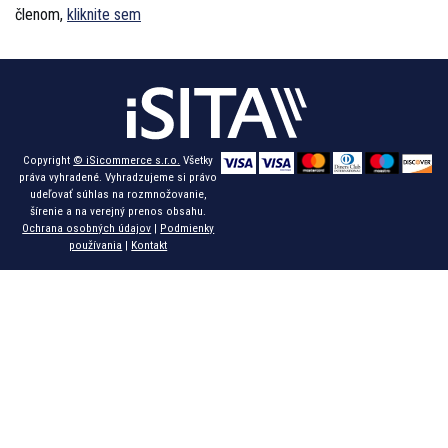
členom,
kliknite sem
Copyright
© iSicommerce s.r.o.
Všetky
práva vyhradené. Vyhradzujeme si právo
udeľovať súhlas na rozmnožovanie,
šírenie a na verejný prenos obsahu.
Ochrana osobných údajov
|
Podmienky
používania
|
Kontakt