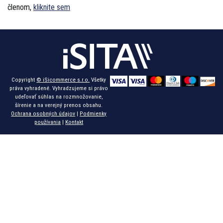
členom,
kliknite sem
Copyright
© iSicommerce s.r.o.
Všetky
práva vyhradené. Vyhradzujeme si právo
udeľovať súhlas na rozmnožovanie,
šírenie a na verejný prenos obsahu.
Ochrana osobných údajov
|
Podmienky
používania
|
Kontakt