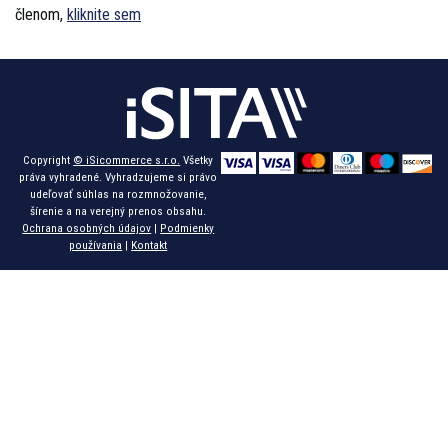
členom,
kliknite sem
Copyright
© iSicommerce s.r.o.
Všetky
práva vyhradené. Vyhradzujeme si právo
udeľovať súhlas na rozmnožovanie,
šírenie a na verejný prenos obsahu.
Ochrana osobných údajov
|
Podmienky
používania
|
Kontakt